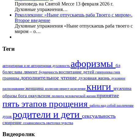
Проповедь на Святой Мессе 13 февраля 2026 г.
Духовные упражнения…
Реколлекции: «Ныне отпускаешь раба Твоего с миром».
Второе введение
Духовные упражнения «Ныне отпускаешь раба твоего с
миром – о…
Теги
афоризмы
бл
авторитарная и не авторитарная духовность
болеслава лямент
воспитание детей
будничность
гиперопека
гнев
дополнительное чтение
границы
духовная жизнь
духовное
книги
женщина
мужчина
распознавание
иллюзии
инцест
исцеление
принятие
образы бога
оккультизм
полнота человеческой жизни
пять этапов прощения
работа над собой
различение
родители и дети
сексуальность
духов
смирение
созависимость
цветочки
чувства
Видеоролик