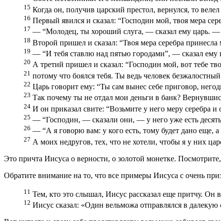
15
Когда он, получив царский престол, вернулся, то велел п
16
Первый явился и сказал: “Господин мой, твоя мера сере
17
— “Молодец, ты хороший слуга, — сказал ему царь. — Р
18
Второй пришел и сказал: “Твоя мера серебра принесла 
19
— “И тебя ставлю над пятью городами”, — сказал ему 
20
А третий пришел и сказал: “Господин мой, вот тебе твоя
21
потому что боялся тебя. Ты ведь человек безжалостный: 
22
Царь говорит ему: “Ты сам вынес себе приговор, негодны
23
Так почему ты не отдал мои деньги в банк? Вернувшис
24
И он приказал свите: “Возьмите у него меру серебра и о
25
— “Господин, — сказали они, — у него уже есть десять
26
— “А я говорю вам: у кого есть, тому будет дано еще, а у
27
А моих недругов, тех, что не хотели, чтобы я у них ца
Это причта Иисуса о верности, о золотой монетке. Посмотрите, 
Обратите внимание на то, что все примеры Иисуса с очень при
11
Тем, кто это слышал, Иисус рассказал еще притчу. Он в
12
Иисус сказал: «Один вельможа отправлялся в далекую 