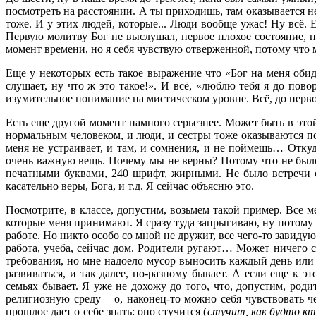
посмотреть на расстоянии. А ты приходишь, там оказывается не
тоже. И у этих людей, которые... Люди вообще ужас! Ну всё. 
Первую молитву Бог не выслушал, первое плохое состояние, п
момент времени, но я себя чувствую отверженной, потому что м
Еще у некоторых есть такое выражение что «Бог на меня обид
слушает, ну что ж это такое!». И всё, «люблю тебя я до пово
изумительное понимание на мистическом уровне. Всё, до первог
Есть еще другой момент намного серьезнее. Может быть в это
нормальным человеком, и люди, и сестры тоже оказываются поч
меня не устраивает, и там, и сомнения, и не поймешь… Откуд
очень важную вещь. Почему мы не верны? Потому что не было
печатными буквами, 240 шрифт, жирными. Не было встречи 
касательно веры, Бога, и т.д. Я сейчас объясню это.
Посмотрите, в классе, допустим, возьмем такой пример. Все 
которые меня принимают. Я сразу туда запрыгиваю, ну потому ч
работе. Но никто особо со мной не дружит, все чего-то завиду
работа, учеба, сейчас дом. Родители ругают… Может ничего с
требования, но мне надоело мусор выносить каждый день или 
развиваться, и так далее, по-разному бывает. А если еще к 
семьях бывает. Я уже не дохожу до того, что, допустим, род
религиозную среду – о, наконец-то можно себя чувствовать че
прошлое дает о себе знать: оно стучится (
стучит, как будто кт