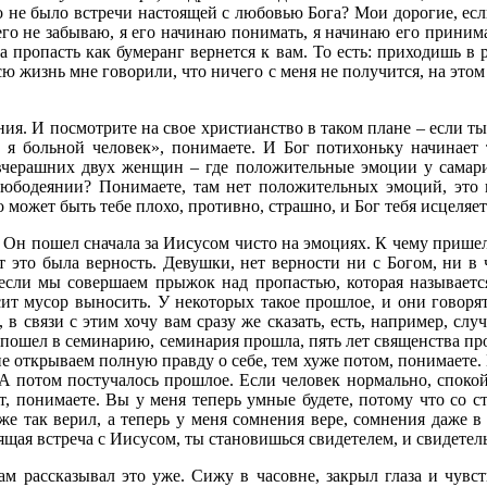
то не было встречи настоящей с любовью Бога? Мои дорогие, ес
го не забываю, я его начинаю понимать, я начинаю его принимат
 пропасть как бумеранг вернется к вам. То есть: приходишь в 
ю жизнь мне говорили, что ничего с меня не получится, на этом
ния. И посмотрите на свое христианство в таком плане – если т
 я больной человек», понимаете. И Бог потихоньку начинает т
черашних двух женщин – где положительные эмоции у самаритя
любодеянии? Понимаете, там нет положительных эмоций, это н
может быть тебе плохо, противно, страшно, и Бог тебя исцеляет
. Он пошел сначала за Иисусом чисто на эмоциях. К чему пришел?
от это была верность. Девушки, нет верности ни с Богом, ни в
 если мы совершаем прыжок над пропастью, которая называет
осит мусор выносить. У некоторых такое прошлое, и они говор
в связи с этим хочу вам сразу же сказать, есть, например, слу
нь пошел в семинарию, семинария прошла, пять лет священства 
не открываем полную правду о себе, тем хуже потом, понимаете
 потом постучалось прошлое. Если человек нормально, спокой
т, понимаете. Вы у меня теперь умные будете, потому что со с
 же так верил, а теперь у меня сомнения вере, сомнения даже в
ящая встреча с Иисусом, ты становишься свидетелем, и свидетель
м рассказывал это уже. Сижу в часовне, закрыл глаза и чувс