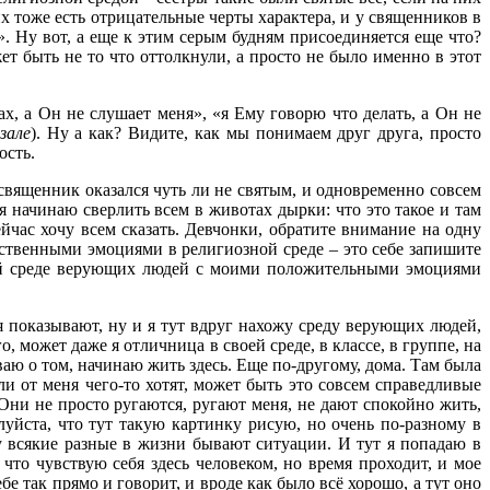
их тоже есть отрицательные черты характера, и у священников в
». Ну вот, а еще к этим серым будням присоединяется еще что?
т быть не то что оттолкнули, а просто не было именно в этот
х, а Он не слушает меня», «я Ему говорю что делать, а Он не
зале
). Ну а как? Видите, как мы понимаем друг друга, просто
ость.
священник оказался чуть ли не святым, и одновременно совсем
я начинаю сверлить всем в животах дырки: что это такое и там
йчас хочу всем сказать. Девчонки, обратите внимание на одну
ственными эмоциями в религиозной среде – это себе запишите
ной среде верующих людей с моими положительными эмоциями
я показывают, ну и я тут вдруг нахожу среду верующих людей,
 может даже я отличница в своей среде, в классе, в группе, на
ваю о том, начинаю жить здесь. Еще по-другому, дома. Там была
и от меня чего-то хотят, может быть это совсем справедливые
Они не просто ругаются, ругают меня, не дают спокойно жить,
луйста, что тут такую картинку рисую, но очень по-разному в
ну всякие разные в жизни бывают ситуации. И тут я попадаю в
 что чувствую себя здесь человеком, но время проходит, и мое
ебе так прямо и говорит, и вроде как было всё хорошо, а тут оно