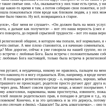
 такие святые они. «Ах, оказывается у них тоже есть грехи, у н
Еще какие-то время я там, а потом собираю свои пожитки, и усё
ошла пожаловаться этим вроде как близким людям, а у них може
не было тяжело. Ну всё, возвращаюсь в старое.
елся», «Бог меня не слушает». «Он должен быть на моих услуга
рота, а дальше как получится» – вот это наша верность (
смех в 
о поворота, до первой серьезной трудности – вот это наша верн
й религиозной общине, в которую мы попали, всё нормально, и 
ти святые. А мне плохо становится, а я начинаю сомневаться, 
а? Мои дорогие, сейчас я уже говорила на нашей группе, но се
 встречи с любовью Бога. Была встреча с положительными соб
с любовью Бога настоящей, только была встреча в религиоз
меня ругают, я неудачница, никому не нравлюсь, пальцем на мен
то наконец-то я могу отдышаться. Или, например, я вроде ничего,
ют. Я попадаю в религиозную среду – о, нормально, хорошо, забы
трашного не происходит, родители просто ругают друг друга ил
через день. Может совсем простые вещи, а может посерьезнее. 
этому алкоголики, наркоманы, мама проститутка, извините, пожа
ителей лишили родительских прав, я попадаю в детдом и т.д., 
ловеком! Конечно, я за это цепляюсь и за это держусь, потому
о-то стучит в дверь
). «Здрасьте! Ты дочь алкоголички»,
–
оно т