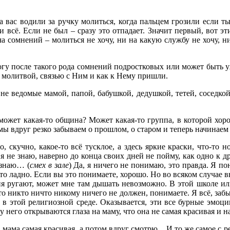
да вас водили за ручку молиться, когда пальцем грозили если т
всё. Если не был – сразу это отпадает. Значит первый, вот эт
уча сомнений – молиться не хочу, ни на какую службу не хочу, н
гу после такого рода сомнений подростковых или может быть уже
, молитвой, связью с Ним и как к Нему пришли.
е ведомые мамой, папой, бабушкой, дедушкой, тетей, соседкой, 
может какая-то община? Может какая-то группа, в которой хоро
ы вдруг резко забываем о прошлом, о старом и теперь начинаем 
, скучно, какое-то всё тусклое, а здесь яркие краски, что-то
я не знаю, наверно до конца своих дней не пойму, как одно к д
 знаю… (
смех в зале
) Да, я ничего не понимаю, это правда. Я п
у это ладно. Если вы это понимаете, хорошо. Но во всяком случае
ня ругают, может мне там дышать невозможно. В этой школе ил
что никто ничто никому ничего не должен, понимаете. Я всё, заб
 этой религиозной среде. Оказывается, эти все бурные эмоции-
 у него открываются глаза на маму, что она не самая красивая и 
 мама самая красивая, а потом вдруг смотрю... И то же самое с р