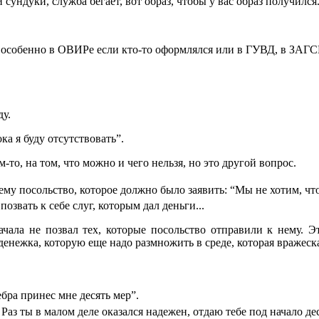
 сундуки, служба бегает, вот образ, чтобы у вас образ получился
я, особенно в ОВИРе если кто-то оформлялся или в ГУВД, в ЗАГСЕ,
ду.
ока я буду отсутствовать”.
то, на том, что можно и чего нельзя, но это другой вопрос.
му посольство, которое должно было заявить: “Мы не хотим, что
озвать к себе слуг, которым дал деньги...
начала не позвал тех, которые посольство отправили к нему. Э
 денежка, которую еще надо размножить в среде, которая вражеск
бра принес мне десять мер”.
аз ты в малом деле оказался надежен, отдаю тебе под начало дес