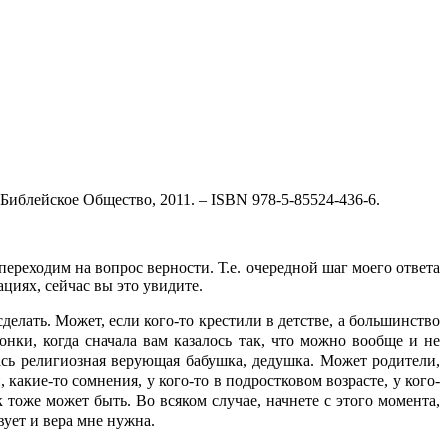
иблейское Общество, 2011. – ISBN 978-5-85524-436-6.
переходим на вопрос верности. Т.е. очередной шаг моего ответа
ациях, сейчас вы это увидите.
сделать. Может, если кого-то крестили в детстве, а большинство
чонки, когда сначала вам казалось так, что можно вообще и не
лась религиозная верующая бабушка, дедушка. Может родители,
 какие-то сомнения, у кого-то в подростковом возрасте, у кого-
ак тоже может быть. Во всяком случае, начнете с этого момента,
вует и вера мне нужна.