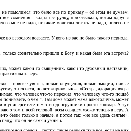
ы не помолимся, это было все по приказу – об этом не думаем.
и все сомнения – водили за ручку, приказывали, потом вдруг я
ичего мне не надо, никакие молитвы читать не надо, ничего не
 во взрослом возрасте. У кого из вас не было такого периода,
только сознательно пришли к Богу, и какая была эта встреча?
шо, может какой-то священник, какой-то духовный наставник,
практиковать веру.
 новое – новые чувства, новые ощущения, новые эмоции, новые
ругому относится, но вот «прикольно». «Сестра, адорация вчера
онимаю, что человек что-то пережил, что человеку что-то пошлó
 вы понимаете, о чем я. Там дома может мама-алкоголичка, может
и в университете там эти одногрупники просто кошмар. А тут
ываю о том и всей головой, всем сердцем ухожу теперь в веру. А
то были только в начале, а потом так: «не все здесь святые»,
на папу, что он не самый умный.
елигиозной средой – сестры такие были святые все, если на них