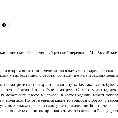
канонические. Современный русский перевод. – М., Российское Б
ера во втором введении в медитацию я вам уже говорила, сегодня 
тации у вас будет много работы, больше, чем на вчерашних медит
вы посмотрите на свой христианский путь. Т.е. так, нужно будет 
на это всё дело. Но как будет смотреть. С этого момента, дев
 Ну может быть где-то в церковь, в костел ходили, может попа
 и молиться. Потом начались какие-то вопросы с Богом, с верой,
путь, до 30 даже просто в голову не приходил ни Бог, ничего, т
чала сомневаться, а потом пришли к тому, что все-таки Бог сущест