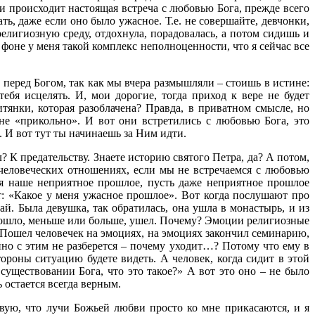
ли происходит настоящая встреча с любовью Бога, прежде всего
ь, даже если оно было ужасное. Т.е. не совершайте, девчонки,
религиозную среду, отдохнула, порадовалась, а потом сидишь и
 фоне у меня такой комплекс неполноценности, что я сейчас все
ы перед Богом, так как мы вчера размышляли – стоишь в истине:
ебя исцелять. И, мои дорогие, тогда приход к вере не будет
нки, которая разоблачена? Правда, в приватном смысле, но
е «прикольно». И вот они встретились с любовью Бога, это
. И вот тут ты начинаешь за Ним идти.
 К предательству. Знаете историю святого Петра, да? А потом,
 человеческих отношениях, если мы не встречаемся с любовью
ся наше неприятное прошлое, пусть даже неприятное прошлое
ят: «Какое у меня ужасное прошлое». Вот когда послушают про
чай. Была девушка, так обратилась, она ушла в монастырь, и из
прошло, меньше или больше, ушел. Почему? Эмоции религиозные
. Пошел человечек на эмоциях, на эмоциях закончил семинарию,
но с этим не разберется – почему уходит…? Потому что ему в
тороны ситуацию будете видеть. А человек, когда сидит в этой
 существовании Бога, что это такое?» А вот это оно – не было
 остается всегда верным.
твую, что лучи Божьей любви просто ко мне прикасаются, и я