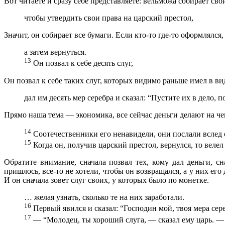
Вот читаете и сразу себе представляете: вельможа собирает свои
чтобы утвердить свои права на царский престол,
Значит, он собирает все бумаги. Если кто-то где-то оформлялс
а затем вернуться.
13
Он позвал к себе десять слуг,
Он позвал к себе таких слуг, которых видимо раньше имел в ви
дал им десять мер серебра и сказал: “Пустите их в дело, п
Прямо наша тема — экономика, все сейчас деньги делают на чем-
14
Соотечественники его ненавидели, они послали вслед е
15
Когда он, получив царский престол, вернулся, то велел п
Обратите внимание, сначала позвал тех, кому дал деньги, с
пришлось, все-то не хотели, чтобы он возвращался, а у них его
И он сначала зовет слуг своих, у которых было по монетке.
… желая узнать, сколько те на них заработали.
16
Первый явился и сказал: “Господин мой, твоя мера сере
17
— “Молодец, ты хороший слуга, — сказал ему царь. — Р