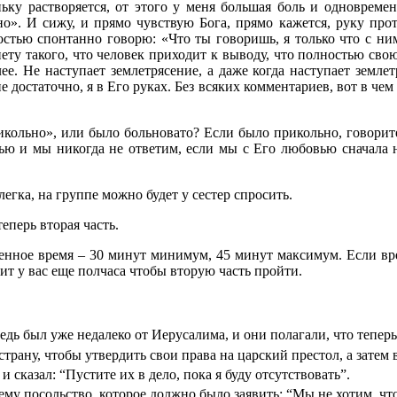
оньку растворяется, от этого у меня большая боль и одноврем
». И сижу, и прямо чувствую Бога, прямо кажется, руку прот
остью спонтанно говорю: «Что ты говоришь, я только что с ни
нету такого, что человек приходит к выводу, что полностью свою
ее. Не наступает землетрясение, а даже когда наступает землет
не достаточно, я в Его руках. Без всяких комментариев, вот в ч
икольно», или было больновато? Если было прикольно, говорит
тью и мы никогда не ответим, если мы с Его любовью сначала н
слегка, на группе можно будет у сестер спросить.
еперь вторая часть.
енное время – 30 минут минимум, 45 минут максимум. Если вре
ит у вас еще полчаса чтобы вторую часть пройти.
едь был уже недалеко от Иерусалима, и они полагали, что теперь
рану, чтобы утвердить свои права на царский престол, а затем 
 и сказал: “Пустите их в дело, пока я буду отсутствовать”.
му посольство, которое должно было заявить: “Мы не хотим, что