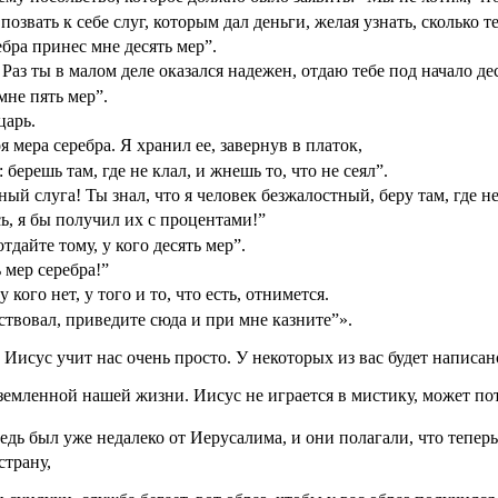
озвать к себе слуг, которым дал деньги, желая узнать, сколько т
бра принес мне десять мер”.
аз ты в малом деле оказался надежен, отдаю тебе под начало дес
мне пять мер”.
царь.
 мера серебра. Я хранил ее, завернув в платок,
берешь там, где не клал, и жнешь то, что не сеял”.
й слуга! Ты знал, что я человек безжалостный, беру там, где не 
ь, я бы получил их с процентами!”
тдайте тому, у кого десять мер”.
 мер серебра!”
 кого нет, у того и то, что есть, отнимется.
рствовал, приведите сюда и при мне казните”».
Иисус учит нас очень просто. У некоторых из вас будет написано
земленной нашей жизни. Иисус не играется в мистику, может по
едь был уже недалеко от Иерусалима, и они полагали, что теперь
страну,