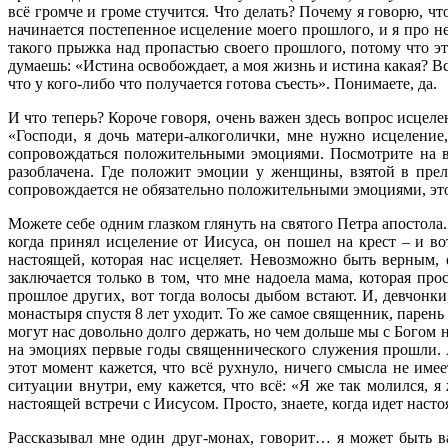
всё громче и громе стучится. Что делать? Почему я говорю, ч
начинается постепенное исцеление моего прошлого, и я про не
такого прыжка над пропастью своего прошлого, потому что эта
думаешь: «Истина освобождает, а моя жизнь и истина какая? Вс
что у кого-либо что получается готова съесть». Понимаете, да.
И что теперь? Короче говоря, очень важен здесь вопрос исцеле
«Господи, я дочь матери-алкоголички, мне нужно исцеление,
сопровождаться положительными эмоциями. Посмотрите на в
разоблачена. Где положит эмоции у женщины, взятой в пре
сопровождается не обязательно положительными эмоциями, это 
Можете себе одним глазком глянуть на святого Петра апостола
когда принял исцеление от Иисуса, он пошел на крест – и в
настоящей, которая нас исцеляет. Невозможно быть верным,
заключается только в том, что мне надоела мама, которая пр
прошлое других, вот тогда волосы дыбом встают. И, девчонки, 
монастыря спустя 8 лет уходит. То же самое священник, паре
могут нас довольно долго держать, но чем дольше мы с Богом 
на эмоциях первые годы священнического служения прошли. А
этот момент кажется, что всё рухнуло, ничего смысла не имее
ситуации внутри, ему кажется, что всё: «Я же так молился, я
настоящей встречи с Иисусом. Просто, знаете, когда идет насто
Рассказывал мне один друг-монах, говорит… я может быть ва