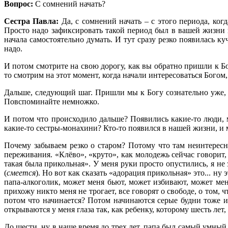
Вопрос:
С сомнений начать?
Сестра Павла:
Да, с сомнений начать – с этого периода, ког
Просто надо зафиксировать такой период был в вашей жизни и 
начала самостоятельно думать. И тут сразу резко появилась к
надо.
И потом смотрите на свою дорогу, как вы обратно пришли к Бо
то смотрим на этот момент, когда начали интересоваться Богом
Дальше, следующий шаг. Пришли мы к Богу сознательно уже, н
Повспоминайте немножко.
И потом что происходило дальше? Появились какие-то люди, 
какие-то сестры-монахини? Кто-то появился в нашей жизни, и м
Почему забываем резко о старом? Потому что там неинтересно
переживания. «Клёво», «круто», как молодежь сейчас говорит, 
такая была прикольная». У меня руки просто опустились, я не
(
смеется
). Но вот как сказать «адорация прикольная» это... н
папа-алкоголик, может меня бьют, может избивают, может ме
прихожу никто меня не трогает, все говорят о свободе, о том, 
потом что начинается? Потом начинаются серые будни тоже и в
открываются у меня глаза так, как ребенку, которому шесть лет,
До шести, ну в наше время до трех лет, папа был самый умный,