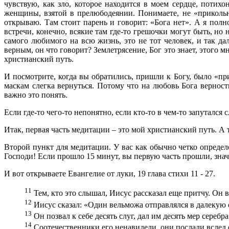
чувствую, как зло, которое находится в моем сердце, потих
женщины, взятой в прелюбодеянии. Понимаете, не «прикольно
открываю. Там стоит парень и говорит: «Бога нет». А я полн
встречи, конечно, всякие там где-то грешочки могут быть, но 
самого любимого на всю жизнь, это не тот человек, и так дал
верным, он что говорит? Землетрясение, Бог это знает, этого м
христианский путь.
И посмотрите, когда вы обратились, пришли к Богу, было «пр
маскам слегка вернуться. Потому что на любовь Бога вернос
важно это понять.
Если где-то чего-то непонятно, если кто-то в чем-то запутался 
Итак, первая часть медитации – это мой христианский путь. А т
Второй пункт для медитации. У вас как обычно четко определ
Господи! Если прошло 15 минут, вы первую часть прошли, знач
И вот открываете Евангелие от луки, 19 глава стихи 11 - 27.
11
Тем, кто это слышал, Иисус рассказал еще притчу. Он в
12
Иисус сказал: «Один вельможа отправлялся в далекую ст
13
Он позвал к себе десять слуг, дал им десять мер серебра
14
Соотечественники его ненавидели, они послали вслед е