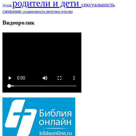
родители и дети
сексуальность
духов
смирение
созависимость
цветочки
чувства
Видеоролик