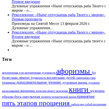
Первое введение
Духовные упражнения «Ныне отпускаешь раба Твоего с
миром – о…
Реколлекции: «Ныне отпускаешь раба Твоего с миром».
Первая проповедь
Проповедь на Святой Мессе 13 февраля 2026 г.
Духовные упражнения…
Реколлекции: «Ныне отпускаешь раба Твоего с миром».
Второе введение
Духовные упражнения «Ныне отпускаешь раба твоего с
миром – о…
Теги
афоризмы
бл
авторитарная и не авторитарная духовность
болеслава лямент
воспитание детей
будничность
гиперопека
гнев
дополнительное чтение
границы
духовная жизнь
духовное
книги
женщина
мужчина
распознавание
иллюзии
инцест
исцеление
принятие
образы бога
оккультизм
полнота человеческой жизни
пять этапов прощения
работа над собой
различение