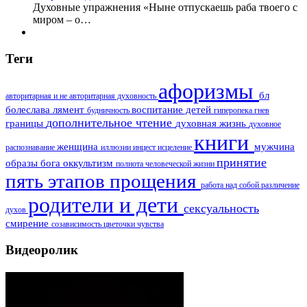
Духовные упражнения «Ныне отпускаешь раба твоего с
миром – о…
Теги
афоризмы
бл
авторитарная и не авторитарная духовность
болеслава лямент
воспитание детей
будничность
гиперопека
гнев
дополнительное чтение
границы
духовная жизнь
духовное
книги
женщина
мужчина
распознавание
иллюзии
инцест
исцеление
принятие
образы бога
оккультизм
полнота человеческой жизни
пять этапов прощения
работа над собой
различение
родители и дети
сексуальность
духов
смирение
созависимость
цветочки
чувства
Видеоролик