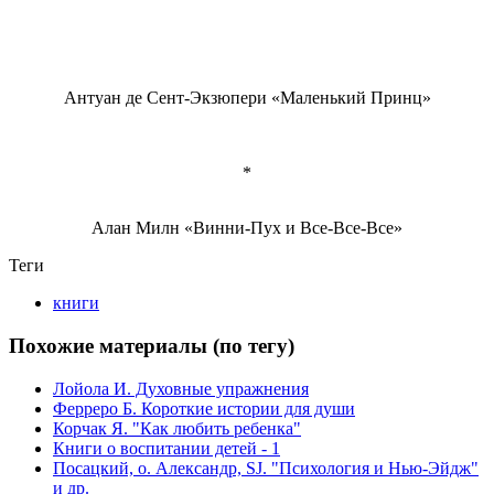
Антуан де Сент-Экзюпери «Маленький Принц»
*
Алан Милн «Винни-Пух и Все-Все-Все»
Теги
книги
Похожие материалы (по тегу)
Лойола И. Духовные упражнения
Ферреро Б. Короткие истории для души
Корчак Я. "Как любить ребенка"
Книги о воспитании детей - 1
Посацкий, о. Александр, SJ. "Психология и Нью-Эйдж"
и др.