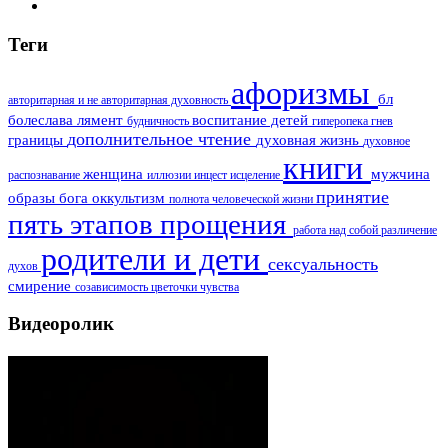
Теги
афоризмы
бл
авторитарная и не авторитарная духовность
болеслава лямент
воспитание детей
будничность
гиперопека
гнев
дополнительное чтение
границы
духовная жизнь
духовное
книги
женщина
мужчина
распознавание
иллюзии
инцест
исцеление
принятие
образы бога
оккультизм
полнота человеческой жизни
пять этапов прощения
работа над собой
различение
родители и дети
сексуальность
духов
смирение
созависимость
цветочки
чувства
Видеоролик