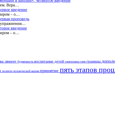
а женщин в Библии». Четвертое введение
оем. Вера…
Первое введение
миром – о…
Первая проповедь
е упражнения…
торое введение
миром – о…
допол
ава лямент
воспитание детей
границы
будничность
гиперопека
гнев
пять этапов про
принятие
зм
полнота человеческой жизни