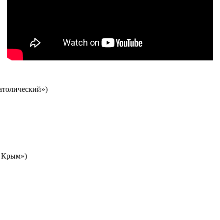
католический»)
й Крым»)