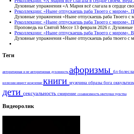
Реколлекции: «А Мария всё слагала в сердце своем. Вер
Духовные упражнения «А Мария всё слагала в сердце св
Реколлекции: «Ныне отпускаешь раба Твоего с миром». 
Духовные упражнения «Ныне отпускаешь раба Твоего с 
Реколлекции: «Ныне отпускаешь раба Твоего с миром». 
Проповедь на Святой Мессе 13 февраля 2026 г. Духовны
Реколлекции: «Ныне отпускаешь раба Твоего с миром». В
Духовные упражнения «Ныне отпускаешь раба твоего с 
Теги
афоризмы
бл болесл
авторитарная и не авторитарная духовность
книги
мужчина
образы бога
оккульти
иллюзии
инцест
исцеление
дети
сексуальность
смирение
созависимость
цветочки
чувства
Видеоролик