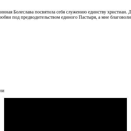
инная Болеслава посвятила себя служению единству христиан. Д
юбви под предводительством единого Пастыря, а мне благоволи 
фии