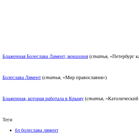
Блаженная Болеслава Ламент, монахиня
(
статья
, «Петербург 
Болеслава Лямент
(
статья
, «Мир православия»)
Блаженная, которая работала в Крыму
(
статья
, «Католически
Теги
бл болеслава лямент