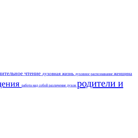
нительное чтение
духовная жизнь
женщина
духовное распознавание
родители и
щения
работа над собой
различение духов