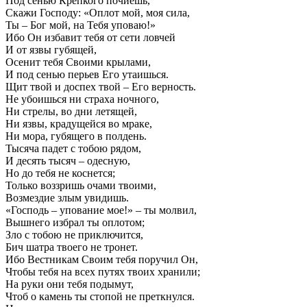
Под сенью Крепкого почиешь,
Скажи Господу: «Оплот мой, моя сила,
Ты – Бог мой, на Тебя уповаю!»
Ибо Он избавит тебя от сети ловчей
И от язвы губящей,
Осенит тебя Своими крылами,
И под сенью перьев Его утаишься.
Щит твой и доспех твой – Его верность.
Не убоишься ни страха ночного,
Ни стрелы, во дни летящей,
Ни язвы, крадущейся во мраке,
Ни мора, губящего в полдень.
Тысяча падет с тобою рядом,
И десять тысяч – одесную,
Но до тебя не коснется;
Только воззришь очами твоими,
Возмездие злым увидишь.
«Господь – упование мое!» – ты молвил,
Вышнего избрал ты оплотом;
Зло с тобою не приключится,
Бич шатра твоего не тронет.
Ибо Вестникам Своим тебя поручил Он,
Чтобы тебя на всех путях твоих хранили;
На руки они тебя подымут,
Чтоб о камень ты стопой не преткнулся.