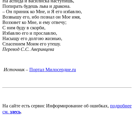
На аспида и василиска наступишь,
Попирать будешь льва и дракона.
– Он приник ко Мне, и Я его избавлю,
Возвышу его, ибо познал он Мое имя,
Воззовет ко Мне, и ему отвечу;
С ним буду в скорби,
Избавлю его и прославлю,
Насыщу его долгою жизнью,
Спасением Моим его утешу.
Перевод С.С. Аверинцева
Источник
–
Портал Милосердие.ru
На сайте есть сервис Информирование об ошибках,
подробнее
см.
здесь
.