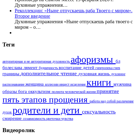
Духовные упражнения…
Реколлекции: «Ныне отпускаешь раба Твоего с миром».
Второе введение
Духовные упражнения «Ныне отпускаешь раба твоего с
миром – о…
Теги
афоризмы
бл
авторитарная и не авторитарная духовность
болеслава лямент
воспитание детей
будничность
гиперопека
гнев
дополнительное чтение
границы
духовная жизнь
духовное
книги
женщина
мужчина
распознавание
иллюзии
инцест
исцеление
принятие
образы бога
оккультизм
полнота человеческой жизни
пять этапов прощения
работа над собой
различение
родители и дети
сексуальность
духов
смирение
созависимость
цветочки
чувства
Видеоролик