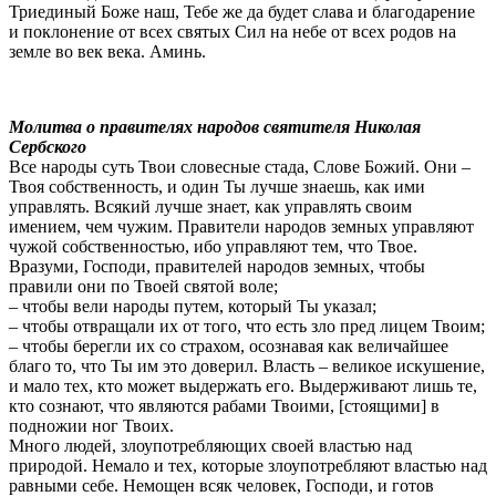
Триединый Боже наш, Тебе же да будет слава и благодарение
и поклонение от всех святых Сил на небе от всех родов на
земле во век века. Аминь.
Молитва о правителях народов святителя Николая
Сербского
Все народы суть Твои словесные стада, Слове Божий. Они –
Твоя собственность, и один Ты лучше знаешь, как ими
управлять. Всякий лучше знает, как управлять своим
имением, чем чужим. Правители народов земных управляют
чужой собственностью, ибо управляют тем, что Твое.
Вразуми, Господи, правителей народов земных, чтобы
правили они по Твоей святой воле;
– чтобы вели народы путем, который Ты указал;
– чтобы отвращали их от того, что есть зло пред лицем Твоим;
– чтобы берегли их со страхом, осознавая как величайшее
благо то, что Ты им это доверил. Власть – великое искушение,
и мало тех, кто может выдержать его. Выдерживают лишь те,
кто сознают, что являются рабами Твоими, [стоящими] в
подножии ног Твоих.
Много людей, злоупотребляющих своей властью над
природой. Немало и тех, которые злоупотребляют властью над
равными себе. Немощен всяк человек, Господи, и готов