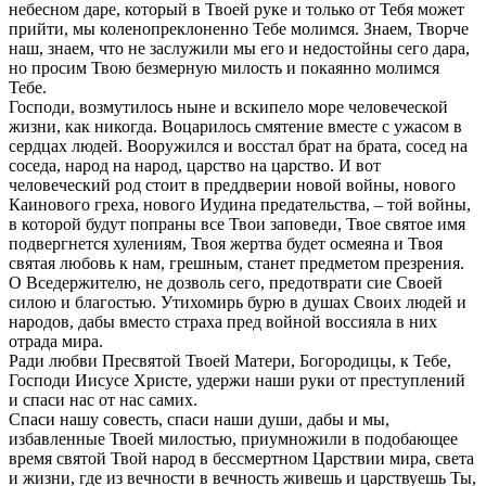
небесном даре, который в Твоей руке и только от Тебя может
прийти, мы коленопреклоненно Тебе молимся. Знаем, Творче
наш, знаем, что не заслужили мы его и недостойны сего дара,
но просим Твою безмерную милость и покаянно молимся
Тебе.
Господи, возмутилось ныне и вскипело море человеческой
жизни, как никогда. Воцарилось смятение вместе с ужасом в
сердцах людей. Вооружился и восстал брат на брата, сосед на
соседа, народ на народ, царство на царство. И вот
человеческий род стоит в преддверии новой войны, нового
Каинового греха, нового Иудина предательства, – той войны,
в которой будут попраны все Твои заповеди, Твое святое имя
подвергнется хулениям, Твоя жертва будет осмеяна и Твоя
святая любовь к нам, грешным, станет предметом презрения.
О Вседержителю, не дозволь сего, предотврати сие Своей
силою и благостью. Утихомирь бурю в душах Своих людей и
народов, дабы вместо страха пред войной воссияла в них
отрада мира.
Ради любви Пресвятой Твоей Матери, Богородицы, к Тебе,
Господи Иисусе Христе, удержи наши руки от преступлений
и спаси нас от нас самих.
Спаси нашу совесть, спаси наши души, дабы и мы,
избавленные Твоей милостью, приумножили в подобающее
время святой Твой народ в бессмертном Царствии мира, света
и жизни, где из вечности в вечность живешь и царствуешь Ты,