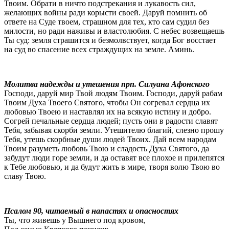
Твоим. Обрати в ничто подстрекания и лукавость сил,
желающих войны ради корысти своей. Даруй помнить об
ответе на Суде твоем, страшном для тех, кто сам судил без
милости, но ради наживы и властолюбия. С небес возвещаешь
Ты суд: земля страшится и безмолвствует, когда Бог восстает
на суд во спасение всех страждущих на земле. Аминь.
Молитва надежды и утешения прп. Силуана Афонского
Господи, даруй мир Твой людям Твоим. Господи, даруй рабам
Твоим Духа Твоего Святого, чтобы Он согревал сердца их
любовью Твоею и наставлял их на всякую истину и добро.
Согрей печальные сердца людей; пусть они в радости славят
Тебя, забывая скорби земли. Утешителю благий, слезно прошу
Тебя, утешь скорбные души людей Твоих. Дай всем народам
Твоим разуметь любовь Твою и сладость Духа Святого, да
забудут люди горе земли, и да оставят все плохое и прилепятся
к Тебе любовью, и да будут жить в мире, творя волю Твою во
славу Твою.
Псалом 90, читаемый в напастях и опасностях
Ты, что живешь у Вышнего под кровом,