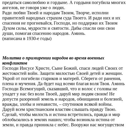
предаться самолюбию и гордыне. А гордыня погубила многих
ангелов, не говоря уже о людях.
Ради любви Твоей и народам Твоим, Творче, исполни
правителей народных страхом суда Твоего. И ради них и их
спасения не прогневайся, Господи, но поддержи их Твоим
Духом силы, мудрости и святости. Дабы спасли они свои
души, помогая спасению народов. Аминь.
(написана в 1930-е годы)
Молитва о примирении народов во время военных
конфликтов
Господи Иисусе Христе, Сыне Божий, спаси людей Своих от
жестокостей войн. Защити милостью Своей детей и женщин.
Укрой от погибели стариков и матерей. Сбереги от ранения,
плена и мучения. Да будет над всеми благая воля Твоя. Аминь
Господи Всемогущий, сказавший, что и волос с головы не
упадет у нас без воли Твоей, даруй мир людям своим! Не
допусти разорений земель и народов, обнищания и болезней,
вражды, злобы и ненависти, – спутников всякой войны.
Даруй всем христианским властям слышать правду Твою.
Сделай, чтобы милость и истина встретились, правда и мир
облобызались в землях наших; чтобы возникла истина от
земли, и правда приникла с небес. Вооружи нас могуществом