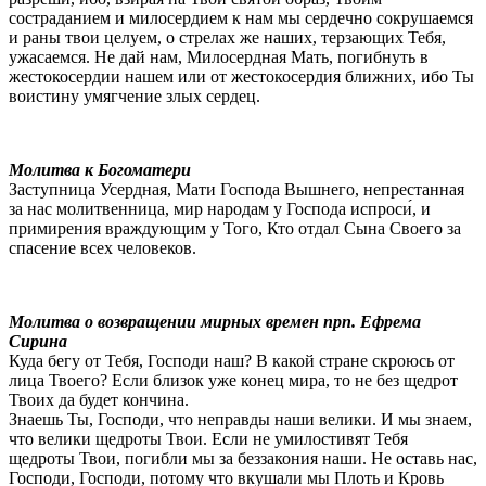
состраданием и милосердием к нам мы сердечно сокрушаемся
и раны твои целуем, о стрелах же наших, терзающих Тебя,
ужасаемся. Не дай нам, Милосердная Мать, погибнуть в
жестокосердии нашем или от жестокосердия ближних, ибо Ты
воистину умягчение злых сердец.
Молитва к Богоматери
Заступница Усердная, Мати Господа Вышнего, непрестанная
за нас молитвенница, мир народам у Господа испроси́, и
примирения враждующим у Того, Кто отдал Сына Своего за
спасение всех человеков.
Молитва о возвращении мирных времен прп. Ефрема
Сирина
Куда бегу от Тебя, Господи наш? В какой стране скроюсь от
лица Твоего? Если близок уже конец мира, то не без щедрот
Твоих да будет кончина.
Знаешь Ты, Господи, что неправды наши велики. И мы знаем,
что велики щедроты Твои. Если не умилостивят Тебя
щедроты Твои, погибли мы за беззакония наши. Не оставь нас,
Господи, Господи, потому что вкушали мы Плоть и Кровь