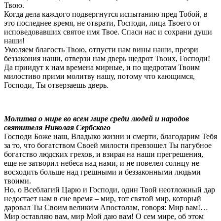
Твою.
Когда дела каждого подвергнутся испытанию пред Тобой, в
это последнее время, не отврати, Господи, лица Твоего от
исповедовавших святое имя Твое. Спаси нас и сохрани души
наши!
Умоляем благость Твою, отпусти нам вины наши, презри
беззакония наши, отверзи нам дверь щедрот Твоих, Господи!
Да приидут к нам времена мирные, и по щедротам Твоим
милостиво прими молитву нашу, потому что кающимся,
Господи, Ты отверзаешь дверь.
Молитва о мире во всем мире среди людей и народов
святителя Николая Сербского
Господи Боже наш, Владыко жизни и смерти, благодарим Тебя
за то, что богатством Своей милости превзошел Ты пагубное
богатство людских грехов, и взирая на наши прегрешения,
еще не затворил небеса над нами, и не повелел солнцу не
восходить больше над грешными и беззаконными людьми
твоими.
Но, о Всеблагий Царю и Господи, один Твой неотложный дар
недостает нам в сие время – мир, тот святой мир, который
даровал Ты Своим великим Апостолам, говоря: Мир вам!…
Мир оставляю вам, мир Мой даю вам! О сем мире, об этом