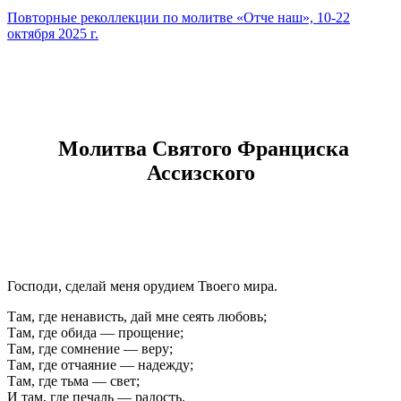
Повторные реколлекции по молитве «Отче наш», 10-22
октября 2025 г.
Молитва Святого Франциска
Ассизского
Господи, сделай меня орудием Твоего мира.
Там, где ненависть, дай мне сеять любовь;
Там, где обида — прощение;
Там, где сомнение — веру;
Там, где отчаяние — надежду;
Там, где тьма — свет;
И там, где печаль — радость.