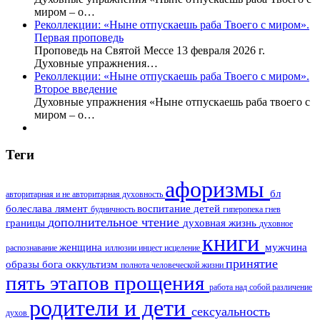
миром – о…
Реколлекции: «Ныне отпускаешь раба Твоего с миром».
Первая проповедь
Проповедь на Святой Мессе 13 февраля 2026 г.
Духовные упражнения…
Реколлекции: «Ныне отпускаешь раба Твоего с миром».
Второе введение
Духовные упражнения «Ныне отпускаешь раба твоего с
миром – о…
Теги
афоризмы
бл
авторитарная и не авторитарная духовность
болеслава лямент
воспитание детей
будничность
гиперопека
гнев
дополнительное чтение
границы
духовная жизнь
духовное
книги
женщина
мужчина
распознавание
иллюзии
инцест
исцеление
принятие
образы бога
оккультизм
полнота человеческой жизни
пять этапов прощения
работа над собой
различение
родители и дети
сексуальность
духов