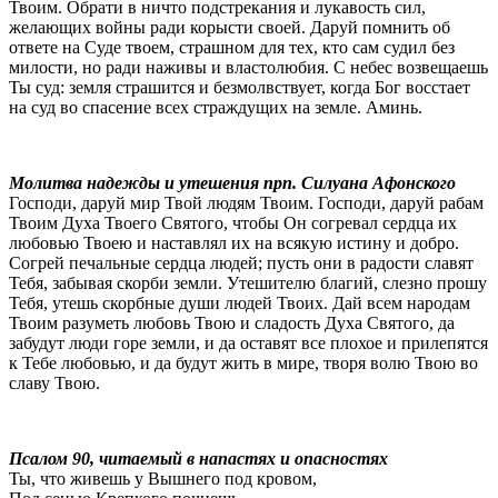
Твоим. Обрати в ничто подстрекания и лукавость сил,
желающих войны ради корысти своей. Даруй помнить об
ответе на Суде твоем, страшном для тех, кто сам судил без
милости, но ради наживы и властолюбия. С небес возвещаешь
Ты суд: земля страшится и безмолвствует, когда Бог восстает
на суд во спасение всех страждущих на земле. Аминь.
Молитва надежды и утешения прп. Силуана Афонского
Господи, даруй мир Твой людям Твоим. Господи, даруй рабам
Твоим Духа Твоего Святого, чтобы Он согревал сердца их
любовью Твоею и наставлял их на всякую истину и добро.
Согрей печальные сердца людей; пусть они в радости славят
Тебя, забывая скорби земли. Утешителю благий, слезно прошу
Тебя, утешь скорбные души людей Твоих. Дай всем народам
Твоим разуметь любовь Твою и сладость Духа Святого, да
забудут люди горе земли, и да оставят все плохое и прилепятся
к Тебе любовью, и да будут жить в мире, творя волю Твою во
славу Твою.
Псалом 90, читаемый в напастях и опасностях
Ты, что живешь у Вышнего под кровом,