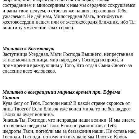
состраданием и милосердием к нам мы сердечно сокрушаемся
и раны твои целуем, о стрелах же наших, терзающих Тебя,
ужасаемся. Не дай нам, Милосердная Мать, погибнуть в
жестокосердии нашем или от жестокосердия ближних, ибо Ты
воистину умягчение злых сердец.
Молитва к Богоматери
Заступница Усердная, Мати Господа Вышнего, непрестанная
за нас молитвенница, мир народам у Господа испроси́, и
примирения враждующим у Того, Кто отдал Сына Своего за
спасение всех человеков.
Молитва о возвращении мирных времен прп. Ефрема
Сирина
Куда бегу от Тебя, Господи наш? В какой стране скроюсь от
лица Твоего? Если близок уже конец мира, то не без щедрот
Твоих да будет кончина.
Знаешь Ты, Господи, что неправды наши велики. И мы знаем,
что велики щедроты Твои. Если не умилостивят Тебя
щедроты Твои, погибли мы за беззакония наши. Не оставь нас,
Господи, Господи, потому что вкушали мы Плоть и Кровь