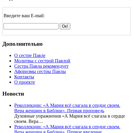
Введите ваш E-mail:
Дополнительно
О сестре Павле
Молитвы с сестрой Павлой
Сестра Павла рекомендует
Афоризмы сестры Павлы
Контакты
О проекте
Новости
Реколлекции: «А Мария всё слагала в сердце своем.
Вера женщин в Библии». Первая проповедь
Духовные упражнения «А Мария всё слагала в сердце
своем. Вера…
Реколлекции: «А Мария всё слагала в сердце своем.
Вера женщин в Библии». Первое введение