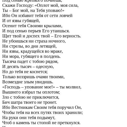
Под сенью Крепкого почиешь,
Скажи Господу: «Оплот мой, моя сила,
Ты – Бог мой, на Тебя уповаю!»
Ибо Он избавит тебя от сети ловчей
И от язвы губящей,
Осенит тебя Своими крылами,
И под сенью перьев Его утаишься.
Щит твой и доспех твой – Его верность.
Не убоишься ни страха ночного,
Ни стрелы, во дни летящей,
Ни язвы, крадущейся во мраке,
Ни мора, губящего в полдень.
Тысяча падет с тобою рядом,
И десять тысяч – одесную,
Но до тебя не коснется;
Только воззришь очами твоими,
Возмездие злым увидишь.
«Господь – упование мое!» – ты молвил,
Вышнего избрал ты оплотом;
Зло с тобою не приключится,
Бич шатра твоего не тронет.
Ибо Вестникам Своим тебя поручил Он,
Чтобы тебя на всех путях твоих хранили;
На руки они тебя подымут,
Чтоб о камень ты стопой не преткнулся.