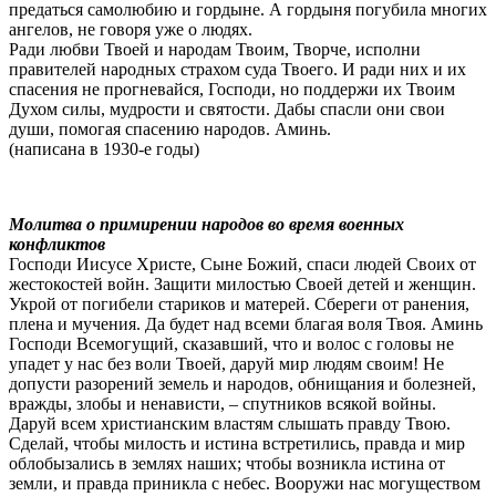
предаться самолюбию и гордыне. А гордыня погубила многих
ангелов, не говоря уже о людях.
Ради любви Твоей и народам Твоим, Творче, исполни
правителей народных страхом суда Твоего. И ради них и их
спасения не прогневайся, Господи, но поддержи их Твоим
Духом силы, мудрости и святости. Дабы спасли они свои
души, помогая спасению народов. Аминь.
(написана в 1930-е годы)
Молитва о примирении народов во время военных
конфликтов
Господи Иисусе Христе, Сыне Божий, спаси людей Своих от
жестокостей войн. Защити милостью Своей детей и женщин.
Укрой от погибели стариков и матерей. Сбереги от ранения,
плена и мучения. Да будет над всеми благая воля Твоя. Аминь
Господи Всемогущий, сказавший, что и волос с головы не
упадет у нас без воли Твоей, даруй мир людям своим! Не
допусти разорений земель и народов, обнищания и болезней,
вражды, злобы и ненависти, – спутников всякой войны.
Даруй всем христианским властям слышать правду Твою.
Сделай, чтобы милость и истина встретились, правда и мир
облобызались в землях наших; чтобы возникла истина от
земли, и правда приникла с небес. Вооружи нас могуществом