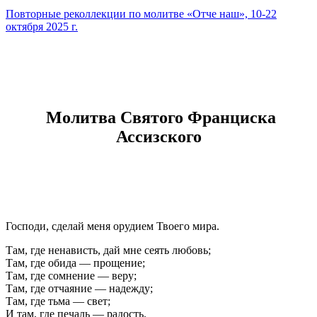
Повторные реколлекции по молитве «Отче наш», 10-22
октября 2025 г.
Молитва Святого Франциска
Ассизского
Господи, сделай меня орудием Твоего мира.
Там, где ненависть, дай мне сеять любовь;
Там, где обида — прощение;
Там, где сомнение — веру;
Там, где отчаяние — надежду;
Там, где тьма — свет;
И там, где печаль — радость.