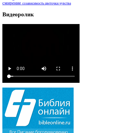
смирение
созависимость
цветочки
чувства
Видеоролик