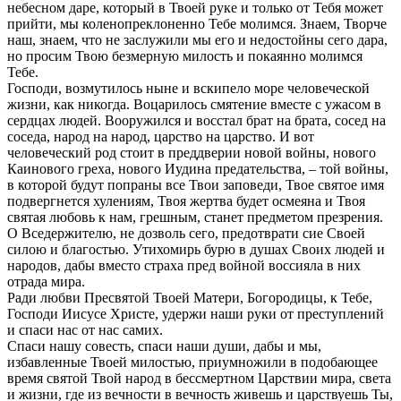
небесном даре, который в Твоей руке и только от Тебя может
прийти, мы коленопреклоненно Тебе молимся. Знаем, Творче
наш, знаем, что не заслужили мы его и недостойны сего дара,
но просим Твою безмерную милость и покаянно молимся
Тебе.
Господи, возмутилось ныне и вскипело море человеческой
жизни, как никогда. Воцарилось смятение вместе с ужасом в
сердцах людей. Вооружился и восстал брат на брата, сосед на
соседа, народ на народ, царство на царство. И вот
человеческий род стоит в преддверии новой войны, нового
Каинового греха, нового Иудина предательства, – той войны,
в которой будут попраны все Твои заповеди, Твое святое имя
подвергнется хулениям, Твоя жертва будет осмеяна и Твоя
святая любовь к нам, грешным, станет предметом презрения.
О Вседержителю, не дозволь сего, предотврати сие Своей
силою и благостью. Утихомирь бурю в душах Своих людей и
народов, дабы вместо страха пред войной воссияла в них
отрада мира.
Ради любви Пресвятой Твоей Матери, Богородицы, к Тебе,
Господи Иисусе Христе, удержи наши руки от преступлений
и спаси нас от нас самих.
Спаси нашу совесть, спаси наши души, дабы и мы,
избавленные Твоей милостью, приумножили в подобающее
время святой Твой народ в бессмертном Царствии мира, света
и жизни, где из вечности в вечность живешь и царствуешь Ты,