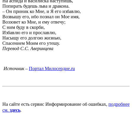
На аспида и василиска наступишь,
Попирать будешь льва и дракона.
– Он приник ко Мне, и Я его избавлю,
Возвышу его, ибо познал он Мое имя,
Воззовет ко Мне, и ему отвечу;
С ним буду в скорби,
Избавлю его и прославлю,
Насыщу его долгою жизнью,
Спасением Моим его утешу.
Перевод С.С. Аверинцева
Источник
–
Портал Милосердие.ru
На сайте есть сервис Информирование об ошибках,
подробнее
см.
здесь
.