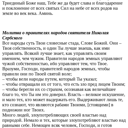
Триединый Боже наш, Тебе же да будет слава и благодарение
и поклонение от всех святых Сил на небе от всех родов на
земле во век века. Аминь.
Молитва о правителях народов святителя Николая
Сербского
Все народы суть Твои словесные стада, Слове Божий. Они –
Твоя собственность, и один Ты лучше знаешь, как ими
управлять. Всякий лучше знает, как управлять своим
имением, чем чужим. Правители народов земных управляют
чужой собственностью, ибо управляют тем, что Твое.
Вразуми, Господи, правителей народов земных, чтобы
правили они по Твоей святой воле;
– чтобы вели народы путем, который Ты указал;
– чтобы отвращали их от того, что есть зло пред лицем Твоим;
– чтобы берегли их со страхом, осознавая как величайшее
благо то, что Ты им это доверил. Власть – великое искушение,
и мало тех, кто может выдержать его. Выдерживают лишь те,
кто сознают, что являются рабами Твоими, [стоящими] в
подножии ног Твоих.
Много людей, злоупотребляющих своей властью над
природой. Немало и тех, которые злоупотребляют властью над
равными себе. Немощен всяк человек, Господи, и готов