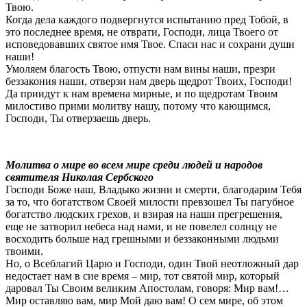
Твою.
Когда дела каждого подвергнутся испытанию пред Тобой, в
это последнее время, не отврати, Господи, лица Твоего от
исповедовавших святое имя Твое. Спаси нас и сохрани души
наши!
Умоляем благость Твою, отпусти нам вины наши, презри
беззакония наши, отверзи нам дверь щедрот Твоих, Господи!
Да приидут к нам времена мирные, и по щедротам Твоим
милостиво прими молитву нашу, потому что кающимся,
Господи, Ты отверзаешь дверь.
Молитва о мире во всем мире среди людей и народов
святителя Николая Сербского
Господи Боже наш, Владыко жизни и смерти, благодарим Тебя
за то, что богатством Своей милости превзошел Ты пагубное
богатство людских грехов, и взирая на наши прегрешения,
еще не затворил небеса над нами, и не повелел солнцу не
восходить больше над грешными и беззаконными людьми
твоими.
Но, о Всеблагий Царю и Господи, один Твой неотложный дар
недостает нам в сие время – мир, тот святой мир, который
даровал Ты Своим великим Апостолам, говоря: Мир вам!…
Мир оставляю вам, мир Мой даю вам! О сем мире, об этом