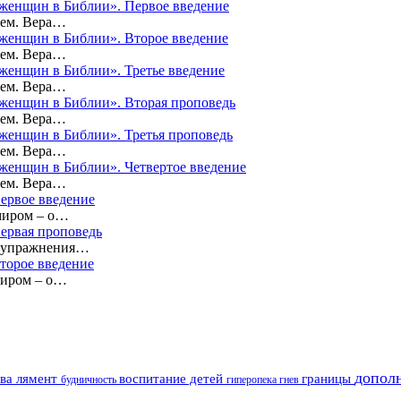
а женщин в Библии». Первое введение
оем. Вера…
а женщин в Библии». Второе введение
оем. Вера…
 женщин в Библии». Третье введение
оем. Вера…
а женщин в Библии». Вторая проповедь
оем. Вера…
а женщин в Библии». Третья проповедь
оем. Вера…
а женщин в Библии». Четвертое введение
оем. Вера…
Первое введение
миром – о…
Первая проповедь
е упражнения…
торое введение
миром – о…
допол
ава лямент
воспитание детей
границы
будничность
гиперопека
гнев