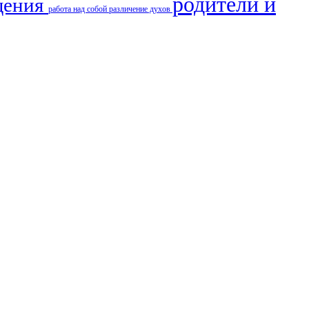
родители и
щения
работа над собой
различение духов