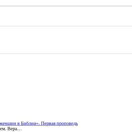
а женщин в Библии». Первая проповедь
оем. Вера…