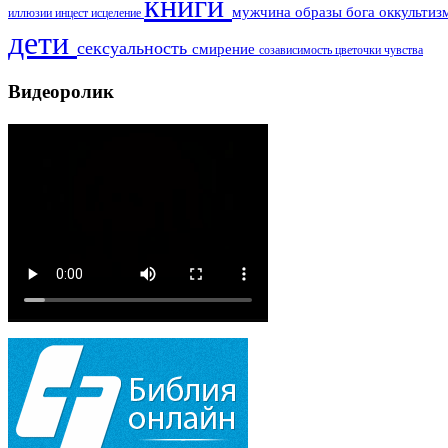
книги
мужчина
образы бога
оккульти
иллюзии
инцест
исцеление
дети
сексуальность
смирение
созависимость
цветочки
чувства
Видеоролик