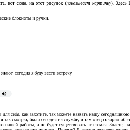
та, вот сюда, на этот рисунок (
показывает картинку
). Здесь
ческие блокноты и ручки.
 знают, сегодня я буду вести встречу.
и для себя, как захотите, так можете назвать нашу сегодняшнюю 
я так смотрю, были сегодня на службе, и там отец говорил об э
сто нашей работы, а не будет существовать эта земля. Знаете, н
, знаете, тяжело это принять. Почему? В сердце человеке живет