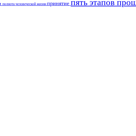
пять этапов про
принятие
зм
полнота человеческой жизни