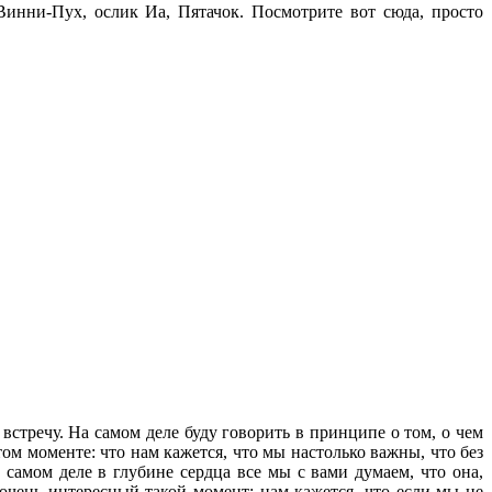
 Винни-Пух, ослик Иа, Пятачок. Посмотрите вот сюда, просто
встречу. На самом деле буду говорить в принципе о том, о чем
том моменте: что нам кажется, что мы настолько важны, что без
а самом деле в глубине сердца все мы с вами думаем, что она,
 очень интересный такой момент: нам кажется, что если мы не