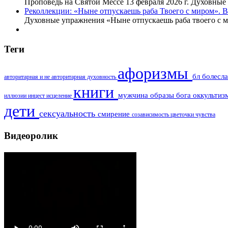
Проповедь на Святой Мессе 13 февраля 2026 г. Духовны
Реколлекции: «Ныне отпускаешь раба Твоего с миром». В
Духовные упражнения «Ныне отпускаешь раба твоего с 
Теги
афоризмы
бл болесл
авторитарная и не авторитарная духовность
книги
мужчина
образы бога
оккульти
иллюзии
инцест
исцеление
дети
сексуальность
смирение
созависимость
цветочки
чувства
Видеоролик