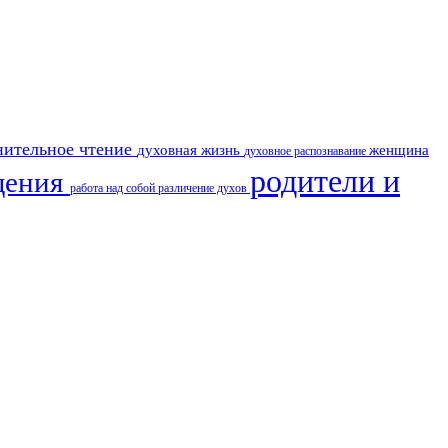
нительное чтение
духовная жизнь
женщина
духовное распознавание
родители и
щения
работа над собой
различение духов