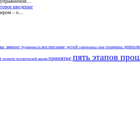
е упражнения…
торое введение
миром – о…
допол
ава лямент
воспитание детей
границы
будничность
гиперопека
гнев
пять этапов про
принятие
зм
полнота человеческой жизни