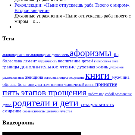
Реколлекции: «Ныне отпускаешь раба Твоего с миром».
Второе введение
Духовные упражнения «Ныне отпускаешь раба твоего с
миром – о…
Теги
афоризмы
бл
авторитарная и не авторитарная духовность
болеслава лямент
воспитание детей
будничность
гиперопека
гнев
дополнительное чтение
границы
духовная жизнь
духовное
книги
женщина
мужчина
распознавание
иллюзии
инцест
исцеление
принятие
образы бога
оккультизм
полнота человеческой жизни
пять этапов прощения
работа над собой
различение
родители и дети
сексуальность
духов
смирение
созависимость
цветочки
чувства
Видеоролик