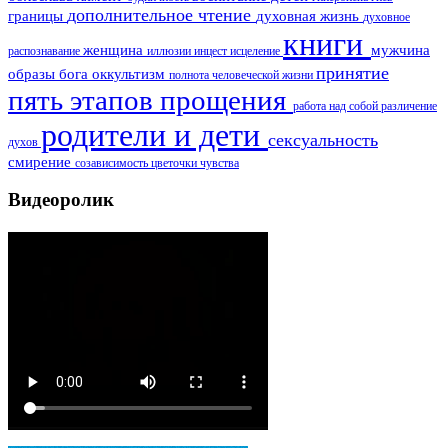
дополнительное чтение
границы
духовная жизнь
духовное
книги
женщина
мужчина
распознавание
иллюзии
инцест
исцеление
принятие
образы бога
оккультизм
полнота человеческой жизни
пять этапов прощения
работа над собой
различение
родители и дети
сексуальность
духов
смирение
созависимость
цветочки
чувства
Видеоролик