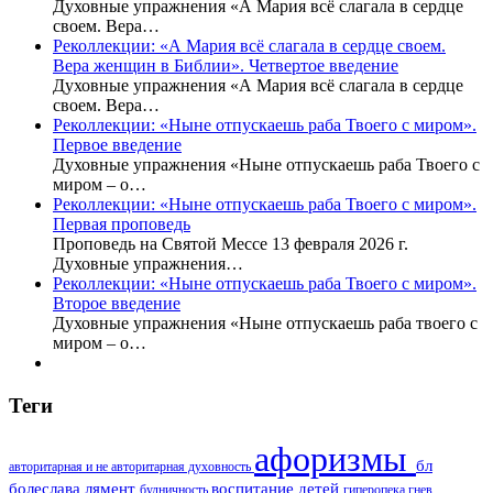
Духовные упражнения «А Мария всё слагала в сердце
своем. Вера…
Реколлекции: «А Мария всё слагала в сердце своем.
Вера женщин в Библии». Четвертое введение
Духовные упражнения «А Мария всё слагала в сердце
своем. Вера…
Реколлекции: «Ныне отпускаешь раба Твоего с миром».
Первое введение
Духовные упражнения «Ныне отпускаешь раба Твоего с
миром – о…
Реколлекции: «Ныне отпускаешь раба Твоего с миром».
Первая проповедь
Проповедь на Святой Мессе 13 февраля 2026 г.
Духовные упражнения…
Реколлекции: «Ныне отпускаешь раба Твоего с миром».
Второе введение
Духовные упражнения «Ныне отпускаешь раба твоего с
миром – о…
Теги
афоризмы
бл
авторитарная и не авторитарная духовность
болеслава лямент
воспитание детей
будничность
гиперопека
гнев