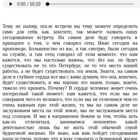
Тему не назову, после встречи вы тему можете определить
сами для себя, как захотите, так можете назвать нашу
сегодняшнюю встречу. На самом деле буду говорить в
принципе о том, о чем говорил отец Иван сегодня на
проповеди. Большинство из вас, я так смотрю, были сегодня
на службе, и там отец говорил об этом моменте: что нам
кажется, что мы настолько важны, что без нас не будет
существовать не то что Петербург, не то что место нашей
работы, а не будет существовать эта земля. Знаете, на самом
деле в глубине сердца все мы с вами думаем, что она, конечно,
будет существовать, и мы хорошо это знаем, только, знаете,
тяжело это принять. Почему? В сердце человеке живет очень
интересный такой момент: нам кажется, что если мы не
совершим чего-то великого, что если мы не отличимся чем-то
очень важным при этой жизни, то мы на самом деле не
заслуживаем места на этой земле, мы не заслуживаем места
под солнцем. И мы в напряжении бежим за тем, чтобы хоть
как-то отличиться, занимаемся непонятно какой
деятельностью лишь бы не жить этой обычной серой
будничной жизнью. Не знаю, как вам пойдет сегодняшняя
наша встреча, потому что я хочу говорить о будничной жизни