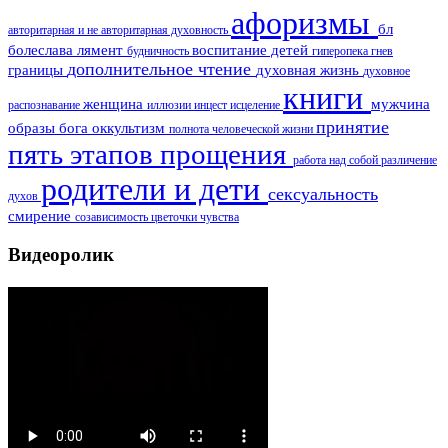
афоризмы
бл
авторитарная и не авторитарная духовность
болеслава лямент
воспитание детей
будничность
гиперопека
гнев
дополнительное чтение
границы
духовная жизнь
духовное
книги
женщина
мужчина
распознавание
иллюзии
инцест
исцеление
принятие
образы бога
оккультизм
полнота человеческой жизни
пять этапов прощения
работа над собой
различение
родители и дети
сексуальность
духов
смирение
созависимость
цветочки
чувства
Видеоролик